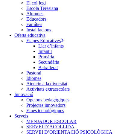
El col·legi
Escola Teresiana
Alumnes
Educadors
Famílies
Instal·lacions
Oferta educativa
Etapes Educatives
Llar d’infants
Infantil
Primària
Secundària
Batxillerat
Pastoral
Idiomes
Atenció a la diversitat
Activitats extraescolars
Innovació
Opcions pedagògiques
Projectes innovadors
Eines tecnològiques
Serveis
MENJADOR ESCOLAR
SERVEI D’ACOLLIDA
SERVEI D’ORIENTACIÓ PSICOLÒGICA