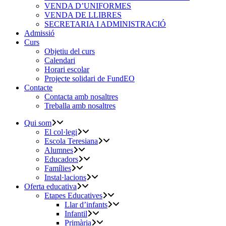
VENDA D’UNIFORMES
VENDA DE LLIBRES
SECRETARIA I ADMINISTRACIÓ
Admissió
Curs
Objetiu del curs
Calendari
Horari escolar
Projecte solidari de FundEO
Contacte
Contacta amb nosaltres
Treballa amb nosaltres
Qui som
El col·legi
Escola Teresiana
Alumnes
Educadors
Famílies
Instal·lacions
Oferta educativa
Etapes Educatives
Llar d’infants
Infantil
Primària