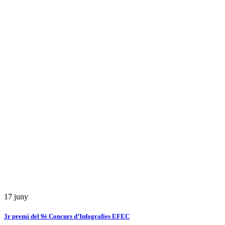
17
juny
3r premi del 9è Concurs d’Infografies EFEC