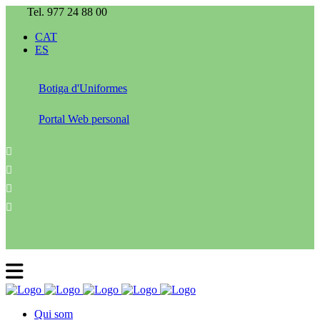
Tel. 977 24 88 00
CAT
ES
Botiga d'Uniformes
Portal Web personal
Qui som