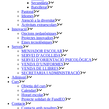
Secundària
Batxillerat
Pastoral
Idiomes
Atenció a la diversitat
Activitats extraescolars
Innovació
Opcions pedagògiques
Projectes innovadors
Eines tecnològiques
Serveis
MENJADOR ESCOLAR
SERVEI D’ACOLLIDA
SERVEI D’ORIENTACIÓ PSICOLÒGICA
VENDA D’UNIFORMES
VENDA DE LLIBRES
SECRETARIA I ADMINISTRACIÓ
Admissió
Curs
Objetiu del curs
Calendari
Horari escolar
Projecte solidari de FundEO
Contacte
Contacta amb nosaltres