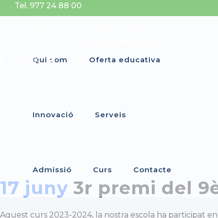
Tel. 977 24 88 00
Botiga d'Uniformes
CAT
ES
Portal Web personal
Qui som
Oferta educativa
Innovació
Serveis
Admissió
Curs
Contacte
17 juny
3r premi del 9
Aquest curs 2023-2024, la nostra escola ha participat en