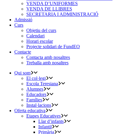
VENDA D’UNIFORMES
VENDA DE LLIBRES
SECRETARIA I ADMINISTRACIÓ
Admissió
Curs
Objetiu del curs
Calendari
Horari escolar
Projecte solidari de FundEO
Contacte
Contacta amb nosaltres
Treballa amb nosaltres
Qui som
El col·legi
Escola Teresiana
Alumnes
Educadors
Famílies
Instal·lacions
Oferta educativa
Etapes Educatives
Llar d’infants
Infantil
Primària