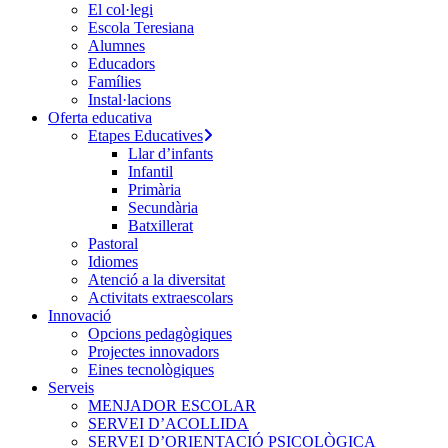
El col·legi
Escola Teresiana
Alumnes
Educadors
Famílies
Instal·lacions
Oferta educativa
Etapes Educatives
Llar d’infants
Infantil
Primària
Secundària
Batxillerat
Pastoral
Idiomes
Atenció a la diversitat
Activitats extraescolars
Innovació
Opcions pedagògiques
Projectes innovadors
Eines tecnològiques
Serveis
MENJADOR ESCOLAR
SERVEI D’ACOLLIDA
SERVEI D’ORIENTACIÓ PSICOLÒGICA