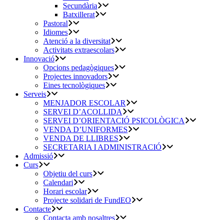
Secundària
Batxillerat
Pastoral
Idiomes
Atenció a la diversitat
Activitats extraescolars
Innovació
Opcions pedagògiques
Projectes innovadors
Eines tecnològiques
Serveis
MENJADOR ESCOLAR
SERVEI D’ACOLLIDA
SERVEI D’ORIENTACIÓ PSICOLÒGICA
VENDA D’UNIFORMES
VENDA DE LLIBRES
SECRETARIA I ADMINISTRACIÓ
Admissió
Curs
Objetiu del curs
Calendari
Horari escolar
Projecte solidari de FundEO
Contacte
Contacta amb nosaltres