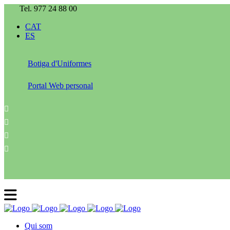
Tel. 977 24 88 00
CAT
ES
Botiga d'Uniformes
Portal Web personal
Qui som