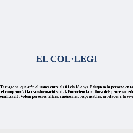
EL COL·LEGI
 Tarragona, que atén alumnes entre els 0 i els 18 anys. Eduquem la persona en to
el compromís i la transformació social. Potenciem la millora dels processos educ
cionalització. Volem persones felices, autònomes, responsables, arrelades a la seva 