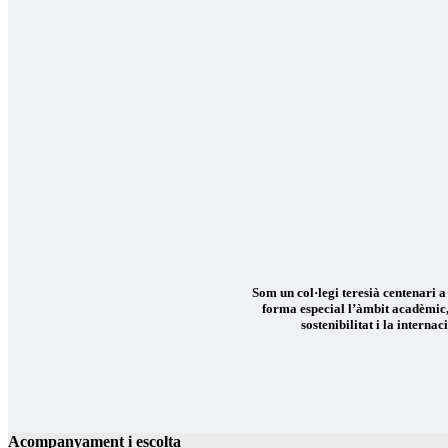
Som un col·legi teresià centenari a
forma especial l’àmbit acadèmic, 
sostenibilitat i la interna
Acompanyament i escolta