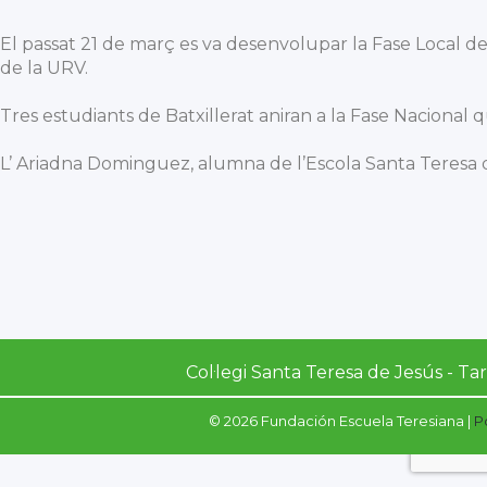
El passat 21 de març es va desenvolupar la Fase Local d
de la URV.
Tres estudiants de Batxillerat aniran a la Fase Nacional que
L’ Ariadna Dominguez, alumna de l’Escola Santa Teresa d
Col·legi Santa Teresa de Jesús - T
© 2026 Fundación Escuela Teresiana |
P