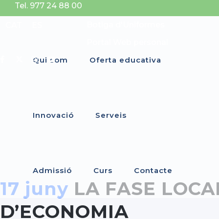
Tel. 977 24 88 00
Botiga d'Uniformes
CAT
ES
Portal Web personal
Qui som
Oferta educativa
Innovació
Serveis
Admissió
Curs
Contacte
17 juny
LA FASE LOCAL
D’ECONOMIA