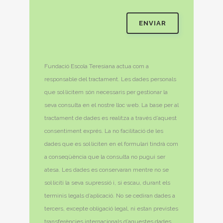
Fundació Escola Teresiana actua com a
responsable del tractament. Les dades personals
que sol·licitem són necessaris per gestionar la
seva consulta en el nostre lloc web. La base per al
tractament de dades es realitza a través d’aquest
consentiment exprés. La no facilitació de les
dades que es sol·liciten en el formulari tindrà com
a conseqüència que la consulta no pugui ser
atesa. Les dades es conservaran mentre no se
sol·liciti la seva supressió i, si escau, durant els
terminis legals d’aplicació. No se cediran dades a
tercers, excepte obligació legal, ni estan previstes
transferències internacionals d’aquestes dades.