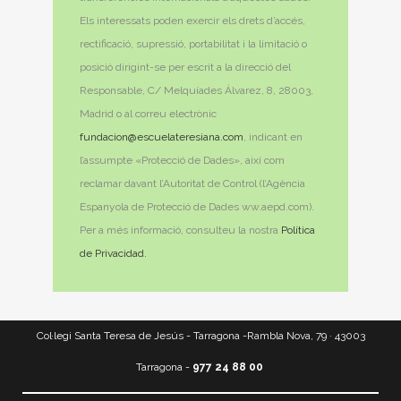
Els interessats poden exercir els drets d’accés,
rectificació, supressió, portabilitat i la limitació o
posició dirigint-se per escrit a la direcció del
Responsable, C/ Melquíades Álvarez, 8, 28003,
Madrid o al correu electrònic
fundacion@escuelateresiana.com
, indicant en
l’assumpte «Protecció de Dades», així com
reclamar davant l’Autoritat de Control (l’Agència
Espanyola de Protecció de Dades ww.aepd.com).
Per a més informació, consulteu la nostra
Política
de Privacidad.
Col·legi Santa Teresa de Jesús - Tarragona -Rambla Nova, 79 · 43003
Tarragona -
977 24 88 00