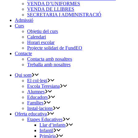
VENDA D’UNIFORMES
VENDA DE LLIBRES
SECRETARIA I ADMINISTRACIÓ
Admissió
Curs
Objetiu del curs
Calendari
Horari escolar
Projecte solidari de FundEO
Contacte
Contacta amb nosaltres
Treballa amb nosaltres
Qui som
El col·legi
Escola Teresiana
Alumnes
Educadors
Famílies
Instal·lacions
Oferta educativa
Etapes Educatives
Llar d’infants
Infantil
Primària