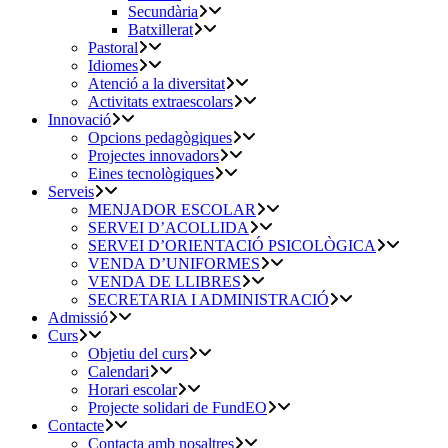
Secundària
Batxillerat
Pastoral
Idiomes
Atenció a la diversitat
Activitats extraescolars
Innovació
Opcions pedagògiques
Projectes innovadors
Eines tecnològiques
Serveis
MENJADOR ESCOLAR
SERVEI D’ACOLLIDA
SERVEI D’ORIENTACIÓ PSICOLÒGICA
VENDA D’UNIFORMES
VENDA DE LLIBRES
SECRETARIA I ADMINISTRACIÓ
Admissió
Curs
Objetiu del curs
Calendari
Horari escolar
Projecte solidari de FundEO
Contacte
Contacta amb nosaltres