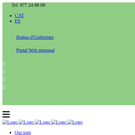
Tel. 977 24 88 00
CAT
ES
Botiga d'Uniformes
Portal Web personal
Qui som