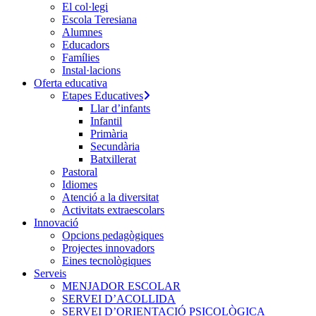
El col·legi
Escola Teresiana
Alumnes
Educadors
Famílies
Instal·lacions
Oferta educativa
Etapes Educatives
Llar d’infants
Infantil
Primària
Secundària
Batxillerat
Pastoral
Idiomes
Atenció a la diversitat
Activitats extraescolars
Innovació
Opcions pedagògiques
Projectes innovadors
Eines tecnològiques
Serveis
MENJADOR ESCOLAR
SERVEI D’ACOLLIDA
SERVEI D’ORIENTACIÓ PSICOLÒGICA