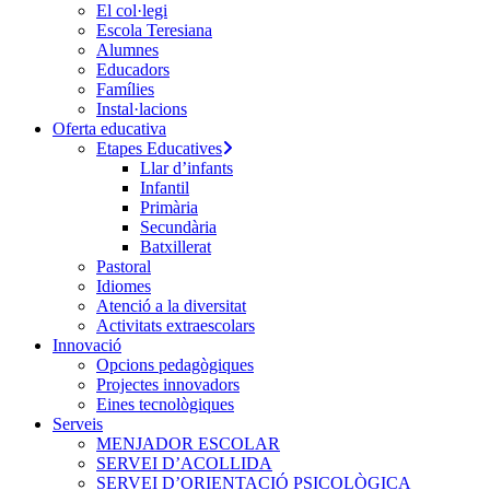
El col·legi
Escola Teresiana
Alumnes
Educadors
Famílies
Instal·lacions
Oferta educativa
Etapes Educatives
Llar d’infants
Infantil
Primària
Secundària
Batxillerat
Pastoral
Idiomes
Atenció a la diversitat
Activitats extraescolars
Innovació
Opcions pedagògiques
Projectes innovadors
Eines tecnològiques
Serveis
MENJADOR ESCOLAR
SERVEI D’ACOLLIDA
SERVEI D’ORIENTACIÓ PSICOLÒGICA