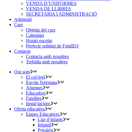
VENDA D’UNIFORMES
VENDA DE LLIBRES
SECRETARIA I ADMINISTRACIÓ
Admissió
Curs
Objetiu del curs
Calendari
Horari escolar
Projecte solidari de FundEO
Contacte
Contacta amb nosaltres
Treballa amb nosaltres
Qui som
El col·legi
Escola Teresiana
Alumnes
Educadors
Famílies
Instal·lacions
Oferta educativa
Etapes Educatives
Llar d’infants
Infantil
Primària