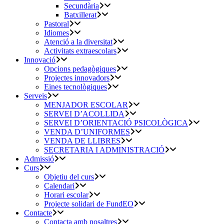
Secundària
Batxillerat
Pastoral
Idiomes
Atenció a la diversitat
Activitats extraescolars
Innovació
Opcions pedagògiques
Projectes innovadors
Eines tecnològiques
Serveis
MENJADOR ESCOLAR
SERVEI D’ACOLLIDA
SERVEI D’ORIENTACIÓ PSICOLÒGICA
VENDA D’UNIFORMES
VENDA DE LLIBRES
SECRETARIA I ADMINISTRACIÓ
Admissió
Curs
Objetiu del curs
Calendari
Horari escolar
Projecte solidari de FundEO
Contacte
Contacta amb nosaltres