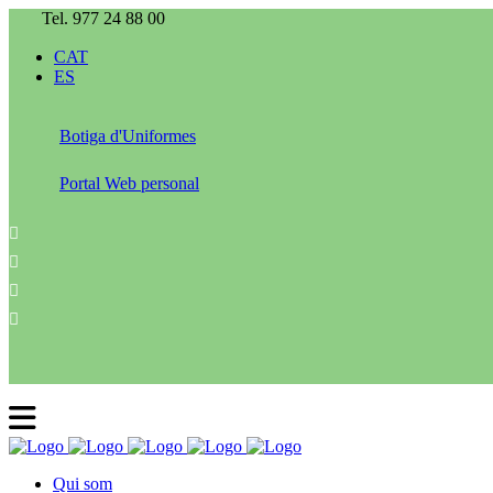
Tel. 977 24 88 00
CAT
ES
Botiga d'Uniformes
Portal Web personal
Qui som