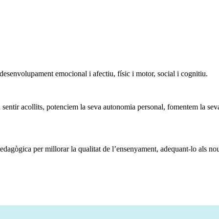
esenvolupament emocional i afectiu, físic i motor, social i cognitiu.
entir acollits, potenciem la seva autonomia personal, fomentem la seva c
dagògica per millorar la qualitat de l’ensenyament, adequant-lo als nou