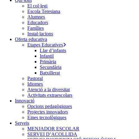
Qui som
El col·legi
Escola Teresiana
Alumnes
Educadors
Famílies
Instal·lacions
Oferta educativa
Etapes Educatives
Llar d’infants
Infantil
Primària
Secundària
Batxillerat
Pastoral
Idiomes
Atenció a la diversitat
Activitats extraescolars
Innovació
Opcions pedagògiques
Projectes innovadors
Eines tecnològiques
Serveis
MENJADOR ESCOLAR
SERVEI D’ACOLLIDA