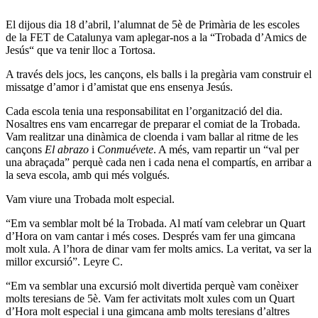
El dijous dia 18 d’abril, l’alumnat de 5è de Primària de les escoles
de la FET de Catalunya vam aplegar-nos a la “Trobada d’Amics de
Jesús“ que va tenir lloc a Tortosa.
A través dels jocs, les cançons, els balls i la pregària vam construir el
missatge d’amor i d’amistat que ens ensenya Jesús.
Cada escola tenia una responsabilitat en l’organització del dia.
Nosaltres ens vam encarregar de preparar el comiat de la Trobada.
Vam realitzar una dinàmica de cloenda i vam ballar al ritme de les
cançons
El abrazo
i
Conmuévete
. A més, vam repartir un “val per
una abraçada” perquè cada nen i cada nena el compartís, en arribar a
la seva escola, amb qui més volgués.
Vam viure una Trobada molt especial.
“Em va semblar molt bé la Trobada. Al matí vam celebrar un Quart
d’Hora on vam cantar i més coses. Després vam fer una gimcana
molt xula. A l’hora de dinar vam fer molts amics. La veritat, va ser la
millor excursió”. Leyre C.
“Em va semblar una excursió molt divertida perquè vam conèixer
molts teresians de 5è. Vam fer activitats molt xules com un Quart
d’Hora molt especial i una gimcana amb molts teresians d’altres