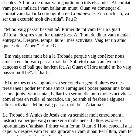
escoles. A l’hora de dinar vam gaudir amb tots els amics. Al comiat
vam posar música i vam ballar un munt. Quan va començar el
comiat vam ballar la coreografia de
Conmuévete
. En conclusió, va
ser una excursió molt divertida”. Pau P.
“M’ho vaig passar bastant bé. Primer de tot vam fer un Quart
d’Hora i després vam fer quatre jocs. A l’hora de dinar vam menjar
entrepans. Després, temps lliure i més activitats. Vaig fer un amic
que es deia Albert”. Enric G.
“Em vaig sentir molt bé a la Trobada perquè vaig conèixer nous
amics i ens ho vam passar molt bé. Sobretot quan cantàvem les
cançons o el ball que havíem fet. Al Quart d’Hora també m’ho vaig
passar molt bé”. Lídia L.
“El que més em va agradar va ser conèixer gent d’altres escoles
teresianes i poder fer nous amics i amigues i poder passar una bona
estona junts. Vam cantar, ballar i va ser un dia amb moltes activitats
com el tres en ratlla, el mocador, un joc amb el fresbee i algunes
altres activitats. M’ho vaig passar molt bé”. Ariadna G.
La Trobada d’Amics de Jesús em va semblar molt emocionant i
instructiva perquè vaig conèixer a molts nens d’altres escoles i
oportunitats d’amistat. Primer vam fer un Quart d’Hora especial a la
capella, després vam fer una gimcana i vam dinar. Per últim, vam fer