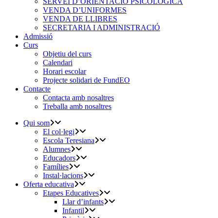
SERVEI D’ORIENTACIÓ PSICOLÒGICA
VENDA D’UNIFORMES
VENDA DE LLIBRES
SECRETARIA I ADMINISTRACIÓ
Admissió
Curs
Objetiu del curs
Calendari
Horari escolar
Projecte solidari de FundEO
Contacte
Contacta amb nosaltres
Treballa amb nosaltres
Qui som
El col·legi
Escola Teresiana
Alumnes
Educadors
Famílies
Instal·lacions
Oferta educativa
Etapes Educatives
Llar d’infants
Infantil