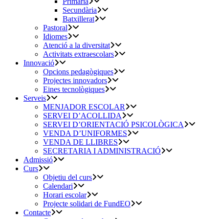
Primària
Secundària
Batxillerat
Pastoral
Idiomes
Atenció a la diversitat
Activitats extraescolars
Innovació
Opcions pedagògiques
Projectes innovadors
Eines tecnològiques
Serveis
MENJADOR ESCOLAR
SERVEI D’ACOLLIDA
SERVEI D’ORIENTACIÓ PSICOLÒGICA
VENDA D’UNIFORMES
VENDA DE LLIBRES
SECRETARIA I ADMINISTRACIÓ
Admissió
Curs
Objetiu del curs
Calendari
Horari escolar
Projecte solidari de FundEO
Contacte